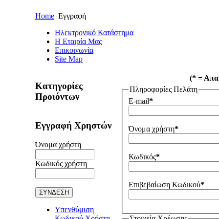
Home
Εγγραφή
Ηλεκτρονικό Κατάστημα
Η Εταιρία Μας
Επικοινωνία
Site Map
(* = Απα
Κατηγορίες
Πληροφορίες Πελάτη
Προιόντων
E-mail
*
Εγγραφή Χρηστών
Όνομα χρήστη
*
Όνομα χρήστη
Κωδικός
*
Κωδικός χρήστη
Επιβεβαίωση Κωδικού
*
Υπενθύμιση
Στοιχεία Χρέωσης
Κωδικού Χρήστη