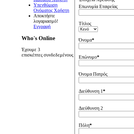
Υπενθύμιση
Επωνυμία Εταιρείας
Ονόματος Χρήστη
Αποκτήστε
λογαριασμό!
Τίτλος
Εγγραφή
Who's Online
Όνομα
*
Έχουμε 3
επισκέπτες συνδεδεμένους
Επώνυμο
*
Όνομα Πατρός
Διεύθυνση 1
*
Διεύθυνση 2
Πόλη
*