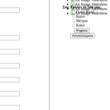
Σας Αρέσει το Site μας
Πολύ Καλό
Καλό
Μέτριο
Κακό