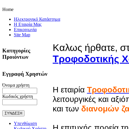
Home
Ηλεκτρονικό Κατάστημα
Η Εταιρία Μας
Επικοινωνία
Site Map
Καλως ήρθατε, σ
Κατηγορίες
Τροφοδοτικής Χ
Προιόντων
Εγγραφή Χρηστών
Όνομα χρήστη
Η εταιρία
Τροφοδοτι
Κωδικός χρήστη
λειτουργικές και αξι
και των
διανομών ζ
Υπενθύμιση
Η επιτυχής πορεία τη
Κωδικού Χρήστη