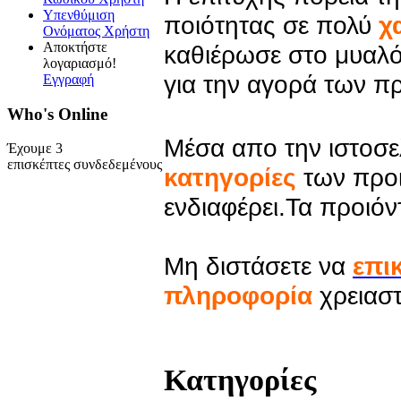
Υπενθύμιση
ποιότητας σε πολύ
χ
Ονόματος Χρήστη
Αποκτήστε
καθιέρωσε στο μυαλ
λογαριασμό!
για την αγορά των π
Εγγραφή
Who's Online
Μέσα απο την ιστοσελ
Έχουμε 3
επισκέπτες συνδεδεμένους
κατηγορίες
των προι
ενδιαφέρει.Τα προιόν
Μη διστάσετε να
επι
πληροφορία
χρειαστ
Κατηγορίες