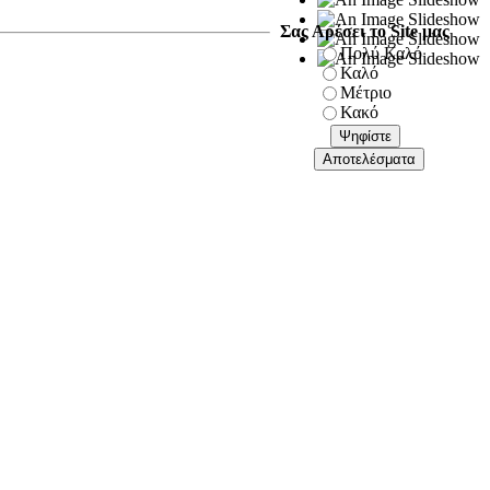
Σας Αρέσει το Site μας
Πολύ Καλό
Καλό
Μέτριο
Κακό