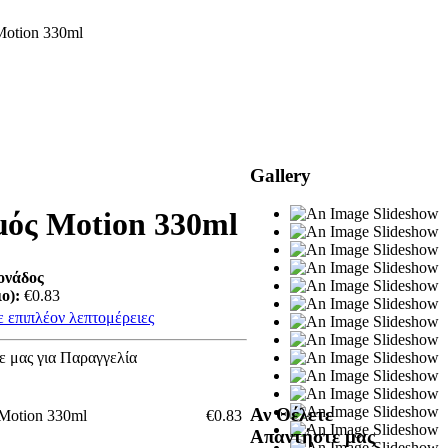
otion 330ml
Gallery
ός Motion 330ml
ονάδος
ο):
€0.83
 επιπλέον λεπτομέρειες
ε μας για Παραγγελία
Αν Θέλετε
Motion 330ml
€0.83
Απαντήστε μας