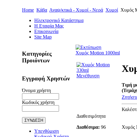
Home
Κάβα
Αναψ/κτικά - Χυμοί - Νερά
Χυμοί
Χυμός M
Ηλεκτρονικό Κατάστημα
Η Εταιρία Μας
Επικοινωνία
Site Map
Χυμός Motion 1000ml
Κατηγορίες
Προιόντων
Χυμ
Μεγέθυνση
Εγγραφή Χρηστών
Τιμή μ
Όνομα χρήστη
(Τεμάχι
Ζητήστε
Κωδικός χρήστη
Καλέστ
Διαθεσιμότητα
Διαθέσιμα:
96
Χυμός 
Υπενθύμιση
Κωδικού Χρήστη