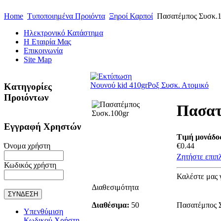
Home
Τυποποιημένα Προιόντα
Ξηροί Καρποί
Πασατέμπος Συσκ.1
Ηλεκτρονικό Κατάστημα
Η Εταιρία Μας
Επικοινωνία
Site Map
Νουνού kid 410gr
Ροξ Συσκ. Ατομικό
Κατηγορίες
Προιόντων
Πασατ
Εγγραφή Χρηστών
Τιμή μονάδος
Όνομα χρήστη
€0.44
Ζητήστε επιπ
Κωδικός χρήστη
Καλέστε μας 
Διαθεσιμότητα
Διαθέσιμα:
50
Πασατέμπος 
Υπενθύμιση
Κωδικού Χρήστη