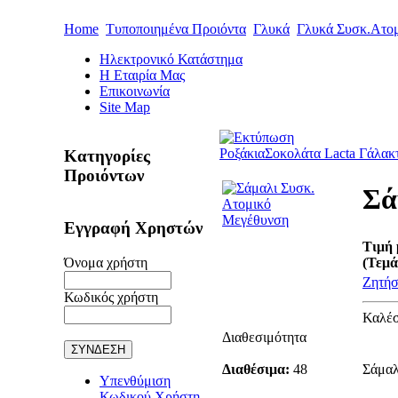
Home
Τυποποιημένα Προιόντα
Γλυκά
Γλυκά Συσκ.Ατο
Ηλεκτρονικό Κατάστημα
Η Εταιρία Μας
Επικοινωνία
Site Map
Ροξάκια
Σοκολάτα Lacta Γάλακ
Κατηγορίες
Προιόντων
Σά
Μεγέθυνση
Εγγραφή Χρηστών
Τιμή 
Όνομα χρήστη
(Τεμά
Ζητήσ
Κωδικός χρήστη
Καλέσ
Διαθεσιμότητα
Διαθέσιμα:
48
Σάμαλ
Υπενθύμιση
Κωδικού Χρήστη