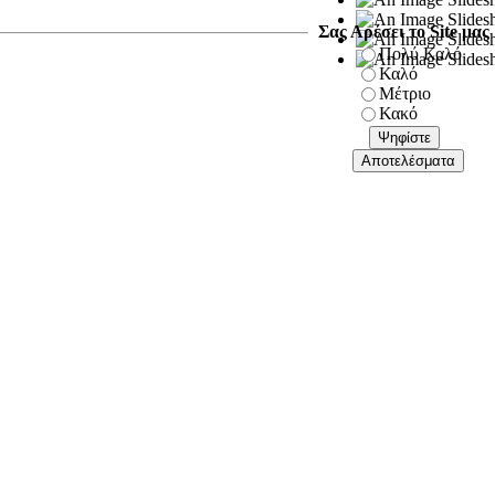
Σας Αρέσει το Site μας
Πολύ Καλό
Καλό
Μέτριο
Κακό