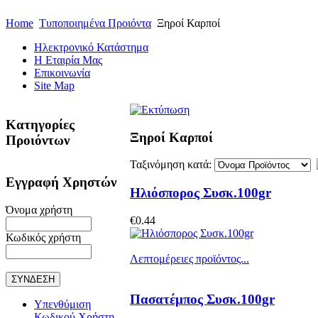
Home
Τυποποιημένα Προιόντα
Ξηροί Καρποί
Ηλεκτρονικό Κατάστημα
Η Εταιρία Μας
Επικοινωνία
Site Map
Κατηγορίες
Ξηροί Καρποί
Προιόντων
Ταξινόμηση κατά:
Εγγραφή Χρηστών
Ηλιόσπορος Συσκ.100gr
Όνομα χρήστη
€0.44
Κωδικός χρήστη
Λεπτομέρειες προϊόντος...
Πασατέμπος Συσκ.100gr
Υπενθύμιση
Κωδικού Χρήστη