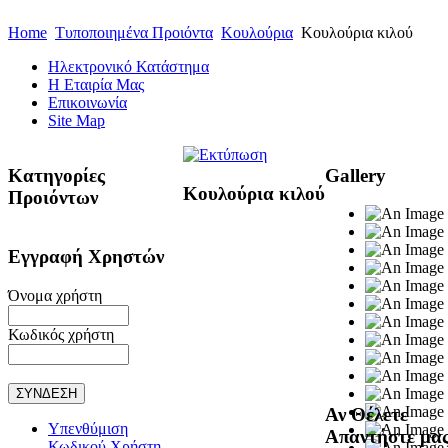
Home
Τυποποιημένα Προιόντα
Κουλούρια
Κουλούρια κιλού
Ηλεκτρονικό Κατάστημα
Η Εταιρία Μας
Επικοινωνία
Site Map
Κατηγορίες
Gallery
Κουλούρια κιλού
Προιόντων
Εγγραφή Χρηστών
Όνομα χρήστη
Κωδικός χρήστη
Αν Θέλετε
Υπενθύμιση
Απαντήστε μα
Κωδικού Χρήστη