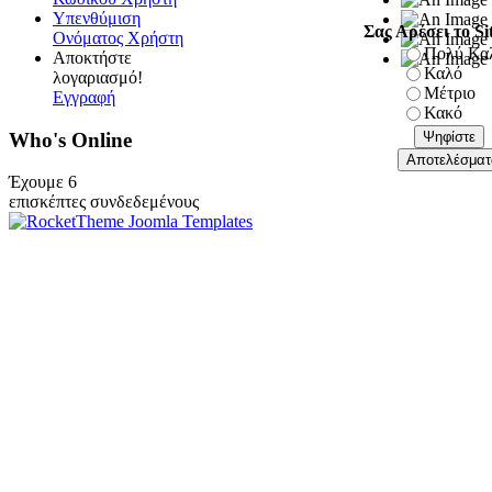
Υπενθύμιση
Σας Αρέσει το Si
Ονόματος Χρήστη
Πολύ Κα
Αποκτήστε
Καλό
λογαριασμό!
Μέτριο
Εγγραφή
Κακό
Who's Online
Έχουμε 6
επισκέπτες συνδεδεμένους