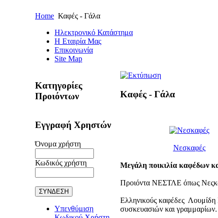
Home
Καφές - Γάλα
Ηλεκτρονικό Κατάστημα
Η Εταιρία Μας
Επικοινωνία
Site Map
Κατηγορίες
Καφές - Γάλα
Προιόντων
Εγγραφή Χρηστών
Όνομα χρήστη
Νεσκαφές
Κωδικός χρήστη
Μεγάλη ποικιλία καφέδων και
Προιόντα ΝΕΣΤΛΕ όπως Νεςκαφέ 
Ελληνικούς καφέδες Λουμίδη 
Υπενθύμιση
συσκευασιών και γραμμαρίων.
Κωδικού Χρήστη