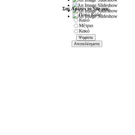
Σας Αρέσει το Site μας
Πολύ Καλό
Καλό
Μέτριο
Κακό